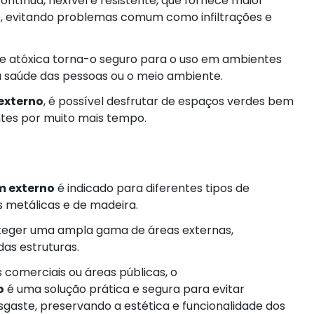
tínua, flexível e resistente, que fornece maior
e, evitando problemas comum como infiltrações e
 e atóxica torna-o seguro para o uso em ambientes
 a saúde das pessoas ou o meio ambiente.
externo
, é possível desfrutar de espaços verdes bem
ntes por muito mais tempo.
m externo
é indicado para diferentes tipos de
ras metálicas e de madeira.
oteger uma ampla gama de áreas externas,
as estruturas.
 comerciais ou áreas públicas, o
o
é uma solução prática e segura para evitar
gaste, preservando a estética e funcionalidade dos