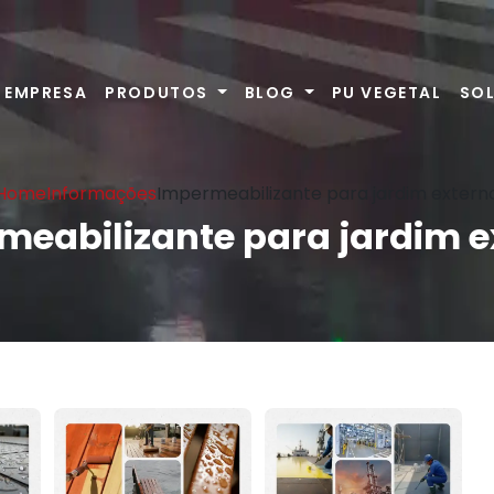
EMPRESA
PRODUTOS
BLOG
PU VEGETAL
SO
Home
Informações
Impermeabilizante para jardim extern
meabilizante para jardim e