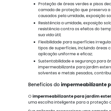
Proteção de áreas verdes e pisos decorativos: O impermeabilizante proporciona uma
camada de proteção que preserva a b
causados pela umidade, exposição sol
Resistência a umidade, exposição solar e desgaste: Sua fórmula exclusiva fornece alta
resistência contra os efeitos do tem
sua vida útil;
Flexibilidade para superfícies irregulares: O produto se adapta facilmente a diferentes
tipos de superfícies, incluindo área
aplicação uniforme e eficaz;
Sustentabilidade e segurança para áreas externas: Além de proteger o ambiente, o
impermeabilizante para jardim exter
solventes e metais pesados, contrib
Benefícios do
impermeabilizante p
O
impermeabilizante para jardim exte
uma escolha inteligente para a proteção 