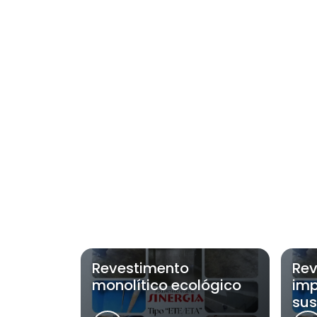
Revestimento
Rev
monolítico ecológico
imp
sus