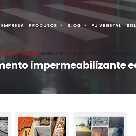
EMPRESA
PRODUTOS
BLOG
PU VEGETAL
SO
ome
Informações
Revestimento impermeabilizante ecológ
mento impermeabilizante e