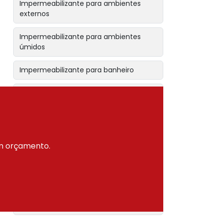
Impermeabilizante para ambientes
externos
Impermeabilizante para ambientes
úmidos
Impermeabilizante para banheiro
Impermeabilizante para caixas de
efluentes industriais
Impermeabilizante para canaletas
um orçamento.
Impermeabilizante para cobertura de
piscina
Impermeabilizante para concreto
Impermeabilizante para construção