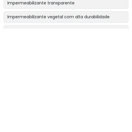
Impermeabilizante transparente
Impermeabilizante vegetal com alta durabilidade
Impermeabilizante vegetal contra corrosão
Impermeabilizante vegetal para indústrias químicas
Impermeabilizante vegetal para lajes
Impermeabilizante vegetal para proteção estrutural
Impermeabilizante vegetal para reservatórios potáveis
Impermeabilizante vegetal para tanques químicos
Impermeabilizante vegetal para áreas industriais
Impermeabilizante vegetal sem cheiro