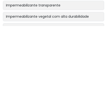
Impermeabilizante transparente
Impermeabilizante vegetal com alta durabilidade
Impermeabilizante vegetal contra corrosão
Impermeabilizante vegetal para indústrias químicas
Impermeabilizante vegetal para lajes
Impermeabilizante vegetal para proteção estrutural
Impermeabilizante vegetal para reservatórios potáveis
Impermeabilizante vegetal para tanques químicos
Impermeabilizante vegetal para áreas industriais
Impermeabilizante vegetal sem cheiro