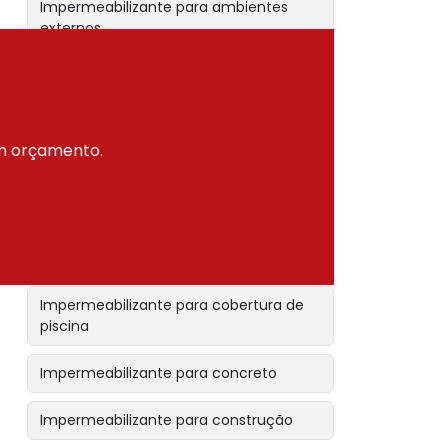
Impermeabilizante para ambientes
externos
Impermeabilizante para ambientes
úmidos
Impermeabilizante para banheiro
um orçamento.
Impermeabilizante para caixas de
efluentes industriais
Impermeabilizante para canaletas
Impermeabilizante para cobertura de
piscina
Impermeabilizante para concreto
Impermeabilizante para construção