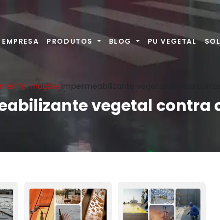
EMPRESA
PRODUTOS
BLOG
PU VEGETAL
SO
me
Informações
Impermeabilizante vegetal contra corro
abilizante vegetal contra 