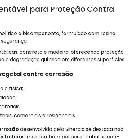
tentável para Proteção Contra
olítico e bicomponente, formulado com resina
e segurança.
etálicas, concreto e madeira, oferecendo proteção
são e degradação química em diferentes superfícies.
vegetal contra corrosão
 e física;
midade;
ateriais;
riais, comerciais e residenciais.
orrosão
desenvolvido pela Sinergia se destaca não
 estruturas, mas também por seus atributos eco-